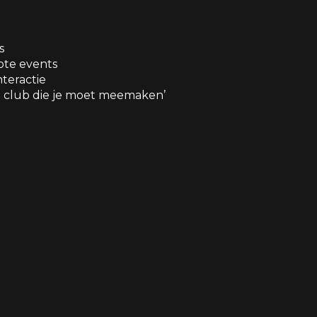
s
ote events
nteractie
e club die je moet meemaken’