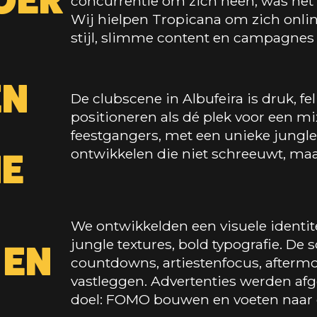
OER
concurrentie om zich heen, was het 
Wij hielpen Tropicana om zich onli
stijl, slimme content en campagnes di
EN
De clubscene in Albufeira is druk, fe
positioneren als dé plek voor een mi
feestgangers, met een unieke jungle-
ontwikkelen die niet schreeuwt, maar
NE
We ontwikkelden een visuele identit
jungle textures, bold typografie. De 
 EN
countdowns, artiestenfocus, aftermov
vastleggen. Advertenties werden afg
doel: FOMO bouwen en voeten naar 